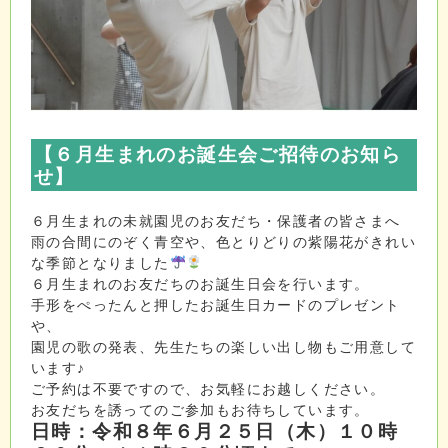
【６
月生まれのお誕生会ご招待のお知ら
せ
】
６月生まれの未就園児のお友だち・保護者の皆さまへ
雨の合間にのぞく青空や、色とりどりの紫陽花がきれい
な季節となりました
６月生まれのお友だちのお誕生日会を行います。
手形をぺったんと押したお誕生日カードのプレゼント
や、
園児の歌の発表、先生たちの楽しい出し物もご用意して
います♪
ご予約は不要ですので、お気軽にお越しください。
お友だちを誘ってのご参加もお待ちしています。
日時：令和８年６月２５日（木）１０時