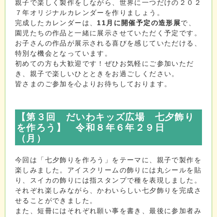
親子で楽しく製作をしながら、世界に一つだけの２０２
７年オリジナルカレンダーを作りましょう。
完成したカレンダーは、
11月に開催予定の造形展
で、
園児たちの作品と一緒に展示させていただく予定です。
お子さんの作品が展示される喜びを感じていただける、
特別な機会となっています。
初めての方も大歓迎です！ぜひお気軽にご参加いただ
き、親子で楽しいひとときをお過ごしください。
皆さまのご参加を心よりお待ちしております。
【第３回 だいわキッズ広場 七夕飾り
を作ろう
】 令和８年６年２９日
（月）
今回は「七夕飾りを作ろう」をテーマに、親子で製作を
楽しみました。アイスクリームの飾りには丸シールを貼
り、スイカの飾りには指スタンプで種を表現しました。
それぞれ楽しみながら、かわいらしい七夕飾りを完成さ
せることができました。
また、短冊にはそれぞれ願い事を書き、最後に参加者み