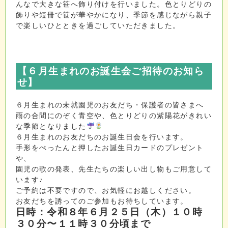
んなで大きな笹へ飾り付けを行いました。色とりどりの
飾りや短冊で笹が華やかになり、季節を感じながら親子
で楽しいひとときを過ごしていただきました。
【６
月生まれのお誕生会ご招待のお知ら
せ
】
６月生まれの未就園児のお友だち・保護者の皆さまへ
雨の合間にのぞく青空や、色とりどりの紫陽花がきれい
な季節となりました
６月生まれのお友だちのお誕生日会を行います。
手形をぺったんと押したお誕生日カードのプレゼント
や、
園児の歌の発表、先生たちの楽しい出し物もご用意して
います♪
ご予約は不要ですので、お気軽にお越しください。
お友だちを誘ってのご参加もお待ちしています。
日時：令和８年６月２５日（木）１０時
３０分〜１１時３０分頃まで