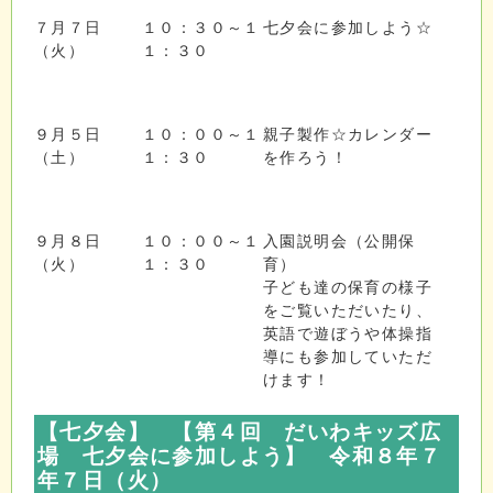
７月７日
１０：３０～１
七夕会に参加しよう☆
（火）
１：３０
９月５日
１０：００～１
親子製作☆カレンダー
（土）
１：３０
を作ろう！
９月８日
１０：００～１
入園説明会（公開保
（火）
１：３０
育）
子ども達の保育の様子
をご覧いただいたり、
英語で遊ぼうや体操指
導にも参加していただ
けます！
【七夕会
】
【第４回 だいわキッズ広
場 七夕会に参加しよう
】 令和８年７
年７日（火）