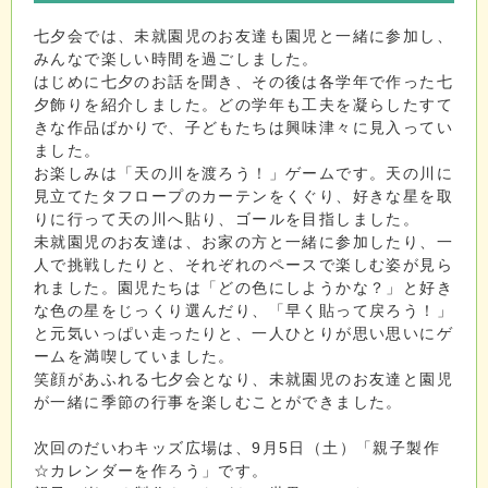
七夕会では、未就園児のお友達も園児と一緒に参加し、
みんなで楽しい時間を過ごしました。
はじめに七夕のお話を聞き、その後は各学年で作った七
夕飾りを紹介しました。どの学年も工夫を凝らしたすて
きな作品ばかりで、子どもたちは興味津々に見入ってい
ました。
お楽しみは「天の川を渡ろう！」ゲームです。天の川に
見立てたタフロープのカーテンをくぐり、好きな星を取
りに行って天の川へ貼り、ゴールを目指しました。
未就園児のお友達は、お家の方と一緒に参加したり、一
人で挑戦したりと、それぞれのペースで楽しむ姿が見ら
れました。園児たちは「どの色にしようかな？」と好き
な色の星をじっくり選んだり、「早く貼って戻ろう！」
と元気いっぱい走ったりと、一人ひとりが思い思いにゲ
ームを満喫していました。
笑顔があふれる七夕会となり、未就園児のお友達と園児
が一緒に季節の行事を楽しむことができました。
次回のだいわキッズ広場は、9月5日（土）「親子製作
☆カレンダーを作ろう」です。