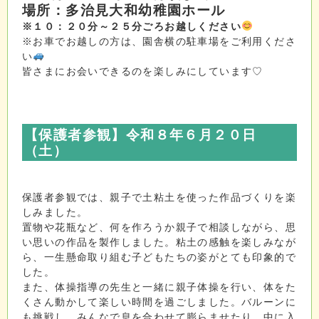
場所：多治見大和幼稚園ホール
※１０：２０分～２５分ごろお越しください
※お車でお越しの方は、園舎横の駐車場をご利用くださ
い
皆さまにお会いできるのを楽しみにしています♡
【保護者参観
】令和８年６月２０日
（土）
保護者参観では、親子で土粘土を使った作品づくりを楽
しみました。
置物や花瓶など、何を作ろうか親子で相談しながら、思
い思いの作品を製作しました。粘土の感触を楽しみなが
ら、一生懸命取り組む子どもたちの姿がとても印象的で
した。
また、体操指導の先生と一緒に親子体操を行い、体をた
くさん動かして楽しい時間を過ごしました。バルーンに
も挑戦し、みんなで息を合わせて膨らませたり、中に入