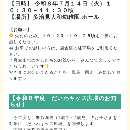
【日時】
令和８年７月１４日（火）
１
０：３０～１１：３０頃
【場所】
多治見大和幼稚園 ホール
【お願い】
受付のため、
１０：２０～１０：２５頃
を目安にお
越しください。
お車でお越しの方は、園舎横の駐車場をご利用くだ
さい。
７月生まれのお友だちのお祝いを、みんなで楽しくでき
たらうれしいです
皆さまにお会いできることを、職員一同楽しみにしてお
ります♡
【令和８年度
だいわキッズ広場のお知
らせ
】
今年度も、未就園児（1歳半～4歳児）のお子さまを
対象に「だいわキッズ広場」を開催します。
下記の日程で行う予定です。